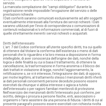
servizio.
La mancata compilazione dei “campi obbligatori” durante la
registrazione rende impossibile l’erogazione del servizio o delle
prestazioni richieste.
I Dati conferiti saranno comunicati esclusivamente ad altri soggetti
eventualmente interessati alla fornitura dei servizi richiesti. I Dati
saranno utilizzati per l’invio di corrispondenza o comunicazioni di
contenuti redazionali e/o informazioni commerciali, al di fuori di
quelle strettamente inerenti i servizi richiesti o acquistati.
Diritti dell’interessato
L’art. 7 del Codice conferisce all’utente specifici diritti, tra cui quello
di ottenere dal titolare la conferma dell’esistenza o meno di dati
personali che lo riguardino e la loro messa a disposizione in forma
intellegibile; di aver conoscenza dell’origine dei dati, nonché della
logica e delle finalità su cui si basa il trattamento; di ottenere la
cancellazione, la trasformazione in forma anonima o il blocco dei
dati trattati in violazione di legge, nonché l’aggiornamento, la
rettificazione o, se vi è interesse, l’integrazione dei dati; di opporsi,
per motivi legittimi, al trattamento stesso.I menzionati diritti riferiti
ai dati personali concernenti persone decedute possono essere
esercitati da chiunque vi abbia interesse o agisca a tutela
dell’interessato o per ragioni familiari meritevoli di protezione.
Nell’esercizio dei menzionati diritti l’interessato può conferire, per
iscritto, delega o procura a persone fisiche, enti, associazioni o
organismi o farsi assistere da una persona di fiducia. I diritti di cui al
presente paragrafo possono essere esercitati con richiesta rivolta