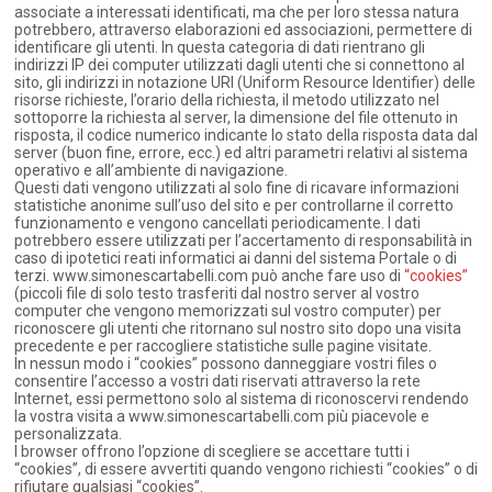
associate a interessati identificati, ma che per loro stessa natura
potrebbero, attraverso elaborazioni ed associazioni, permettere di
identificare gli utenti. In questa categoria di dati rientrano gli
indirizzi IP dei computer utilizzati dagli utenti che si connettono al
sito, gli indirizzi in notazione URI (Uniform Resource Identifier) delle
risorse richieste, l’orario della richiesta, il metodo utilizzato nel
sottoporre la richiesta al server, la dimensione del file ottenuto in
risposta, il codice numerico indicante lo stato della risposta data dal
server (buon fine, errore, ecc.) ed altri parametri relativi al sistema
operativo e all’ambiente di navigazione.
Questi dati vengono utilizzati al solo fine di ricavare informazioni
statistiche anonime sull’uso del sito e per controllarne il corretto
funzionamento e vengono cancellati periodicamente. I dati
potrebbero essere utilizzati per l’accertamento di responsabilità in
caso di ipotetici reati informatici ai danni del sistema Portale o di
terzi. www.simonescartabelli.com può anche fare uso di
“cookies”
(piccoli file di solo testo trasferiti dal nostro server al vostro
computer che vengono memorizzati sul vostro computer) per
riconoscere gli utenti che ritornano sul nostro sito dopo una visita
precedente e per raccogliere statistiche sulle pagine visitate.
In nessun modo i “cookies” possono danneggiare vostri files o
consentire l’accesso a vostri dati riservati attraverso la rete
Internet, essi permettono solo al sistema di riconoscervi rendendo
la vostra visita a www.simonescartabelli.com più piacevole e
personalizzata.
I browser offrono l’opzione di scegliere se accettare tutti i
“cookies”, di essere avvertiti quando vengono richiesti “cookies” o di
rifiutare qualsiasi “cookies”.