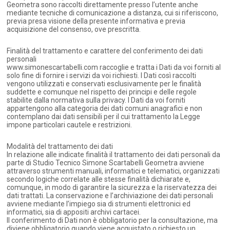
Geometra sono raccolti direttamente presso l’utente anche
mediante tecniche di comunicazione a distanza, cui si riferiscono,
previa presa visione della presente informativa e previa
acquisizione del consenso, ove prescritta.
Finalità del trattamento e carattere del conferimento dei dati
personali
www.simonescartabelli.com raccoglie e tratta i Dati da voi forniti al
solo fine di fornire i servizi da voi richiesti. I Dati così raccolti
vengono utilizzati e conservati esclusivamente per le finalità
suddette e comunque nel rispetto dei principi e delle regole
stabilite dalla normativa sulla privacy. I Dati da voi forniti
appartengono alla categoria dei dati comuni anagrafici e non
contemplano dai dati sensibili per il cui trattamento la Legge
impone particolari cautele e restrizioni.
Modalità del trattamento dei dati
In relazione alle indicate finalità il trattamento dei dati personali da
parte di Studio Tecnico Simone Scartabelli Geometra avviene
attraverso strumenti manuali, informatici e telematici, organizzati
secondo logiche correlate alle stesse finalità dichiarate e,
comunque, in modo di garantire la sicurezza e la riservatezza dei
dati trattati. La conservazione e l’archiviazione dei dati personali
avviene mediante l’impiego sia di strumenti elettronici ed
informatici, sia di appositi archivi cartacei.
Il conferimento di Dati non è obbligatorio per la consultazione, ma
diviene obbligatorio quando viene acquistato o richiesto un