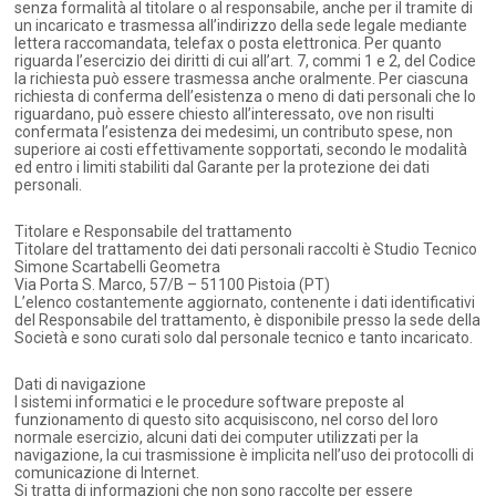
senza formalità al titolare o al responsabile, anche per il tramite di
un incaricato e trasmessa all’indirizzo della sede legale mediante
lettera raccomandata, telefax o posta elettronica. Per quanto
riguarda l’esercizio dei diritti di cui all’art. 7, commi 1 e 2, del Codice
la richiesta può essere trasmessa anche oralmente. Per ciascuna
richiesta di conferma dell’esistenza o meno di dati personali che lo
riguardano, può essere chiesto all’interessato, ove non risulti
confermata l’esistenza dei medesimi, un contributo spese, non
superiore ai costi effettivamente sopportati, secondo le modalità
ed entro i limiti stabiliti dal Garante per la protezione dei dati
personali.
Titolare e Responsabile del trattamento
Titolare del trattamento dei dati personali raccolti è Studio Tecnico
Simone Scartabelli Geometra
Via Porta S. Marco, 57/B – 51100 Pistoia (PT)
L’elenco costantemente aggiornato, contenente i dati identificativi
del Responsabile del trattamento, è disponibile presso la sede della
Società e sono curati solo dal personale tecnico e tanto incaricato.
Dati di navigazione
I sistemi informatici e le procedure software preposte al
funzionamento di questo sito acquisiscono, nel corso del loro
normale esercizio, alcuni dati dei computer utilizzati per la
navigazione, la cui trasmissione è implicita nell’uso dei protocolli di
comunicazione di Internet.
Si tratta di informazioni che non sono raccolte per essere